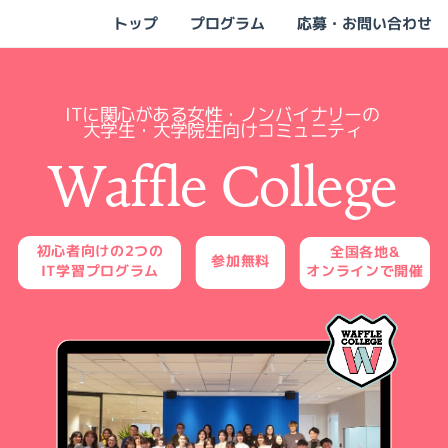
トップ
プログラム
応募・お問い合わせ
ITに関心がある女性・ノンバイナリーの
大学生・大学院生向けコミュニティ
Waffle College
初心者向けの2つの
全国各地&
参加無料
IT学習プログラム
オンラインで開催